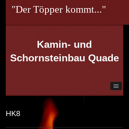
"Der Töpper kommt..."
Kamin- und
Schornsteinbau Quade
Herzlich Willkommen!
Aktionen
Planung
HK8
Partner
Referenzen