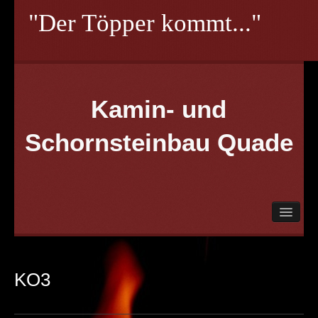
"Der Töpper kommt..."
Kamin- und
Schornsteinbau Quade
Herzlich Willkommen!
Aktionen
Planung
KO3
Partner
Referenzen