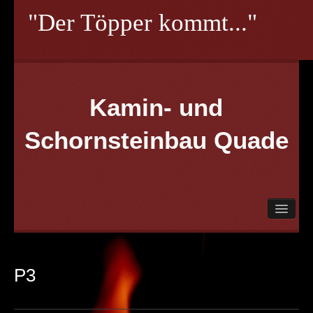
"Der Töpper kommt..."
Kamin- und
Schornsteinbau Quade
Herzlich Willkommen!
Aktionen
Planung
P3
Partner
Referenzen